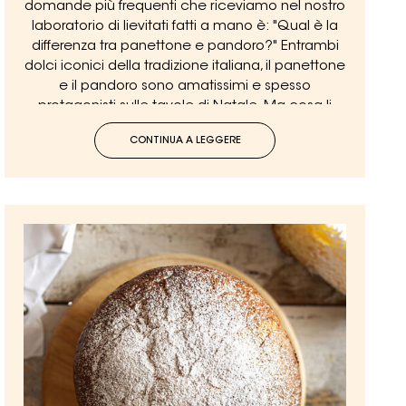
domande più frequenti che riceviamo nel nostro
laboratorio di lievitati fatti a mano è: "Qual è la
differenza tra panettone e pandoro?" Entrambi
dolci iconici della tradizione italiana, il panettone
e il pandoro sono amatissimi e spesso
protagonisti sulle tavole di Natale. Ma cosa li
rende così diversi, pur condividendo la stessa
CONTINUA A LEGGERE
fama?