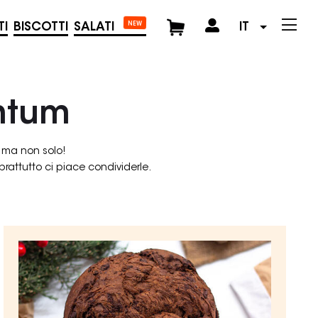
NEW
TI
BISCOTTI
SALATI
IT
ntum
. ma non solo!
prattutto ci piace condividerle.