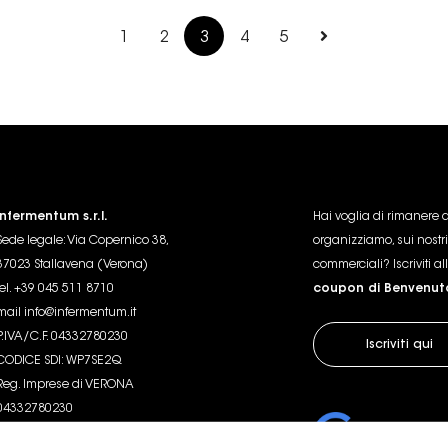
1
2
3
4
5
Infermentum s.r.l.
Hai voglia di rimanere 
Sede legale: Via Copernico 38,
organizziamo, sui nostri
37023 Stallavena (Verona)
commerciali? Iscriviti al
tel. +39 045 511 8710
coupon di Benvenut
mail
info@infermentum.it
P.IVA/C.F. 04332780230
Iscriviti qui
CODICE SDI: WP7SE2Q
Reg. Imprese di VERONA
04332780230
R.E.A. VR 411438